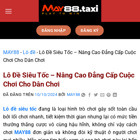
ĐĂNG NHẬP
ĐĂNG KÝ
MAY88
-
Lô đề
-
Lô Đề Siêu Tốc – Nâng Cao Đẳng Cấp Cuộc
Chơi Cho Dân Chơi
Lô Đề Siêu Tốc – Nâng Cao Đẳng Cấp Cuộc
Chơi Cho Dân Chơi
ĐÃ ĐĂNG TRÊN
10/10/2024
BỞI
MAY88
Lô đề siêu tốc
đang là loại hình trò chơi gây sốt toàn cầu
bởi lối chơi nhanh, tiết kiệm thời gian nhưng lại có mức tiền
thưởng thắng cược vô cùng hậu hĩnh, không chỉ vậy cách
chơi
MAY88
đơn giản và không đòi kỹ thuật ở người chơi