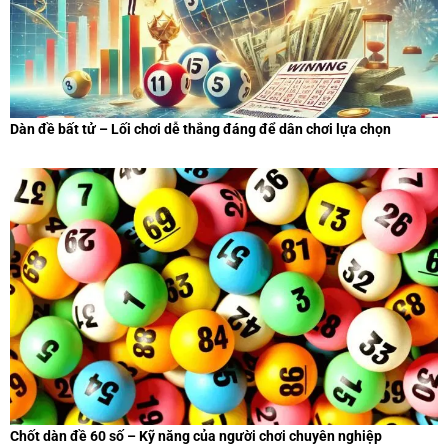
Dàn đề bất tử – Lối chơi dễ thắng đáng để dân chơi lựa chọn
Chốt dàn đề 60 số – Kỹ năng của người chơi chuyên nghiệp