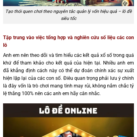
Tạo thói quen chơi theo nguyên tắc quản lý vốn hiệu quả – lô đề
siêu tốc
Tập trung vào việc tổng hợp và nghiên cứu số liệu các con
lô
Anh em nên theo dõi và tìm hiểu các kết quả xổ số trong quá
khứ để tham khảo cho kết quả của hiện tại. Nhiều anh em
đã khẳng định cách này có thể dự đoán chính xác sự xuất
hiện lặp lại của các con số. Điêu quan trọng phải lưu ý chính
là đây vốn là trò chơi mang tính may rủi, không nắm chắc tỷ
lệ thắng 100% nên các anh em hãy cân nhắc.