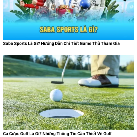
Saba Sports Là Gì? Hướng Dẫn Chi Tiết Game Thủ Tham Gia
Cá Cược Golf Là Gì? Những Thông Tin Cần Thiết Về Golf