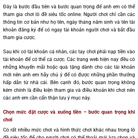
Đây là bước đầu tiên và bước quan trọng để anh em có thể
tham gia chơi lô đề siêu tốc online. Người chơi chỉ cần các
thông tin cơ bản như họ tên, ngày tháng năm sinh và tên tài
khoản đăng ký để có ngay tài khoản người chơi và bắt đầu
tham gia cược.
Sau khi có tài khoản cá nhân, các tay chơi phải nạp tiền vào
tài khoản để có thể cá cược. Các trang web hiện nay đều có
những khuyến mãi hoặc quà tặng dành cho các tài khoản
mới nên anh em hãy chú ý để có được những phần thưởng
hấp dẫn từ nhà cái. Bên cạnh đó, bước quan trọng không
kém chính là điều kiện tham gia và điều khoản khi chơi nên
các anh em cần cẩn thận lưu ý mục này.
Chọn mức đặt cược và xuống tiền – bước quan trọng khi
chơi
Có rất nhiều mức chơi và hình thức chơi khác nhau trong lô
đề siêu tốc để cho người chơi có thể thoải mái lựa chọn và