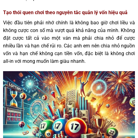
Tạo thói quen chơi theo nguyên tắc quản lý vốn hiệu quả
Việc đầu tiên phải nhớ chính là không bao giờ chơi liều và
không cược con số mà vượt quá khả năng của mình. Không
đặt cược tất cả vào một ván mà phải chia nhỏ để cược
nhiều lần và hạn chế rủi ro. Các anh em nên chia nhỏ nguồn
vốn và hạn chế không cạn tiền vốn, đặc biệt là không chơi
all-in với mong muốn làm giàu nhanh.