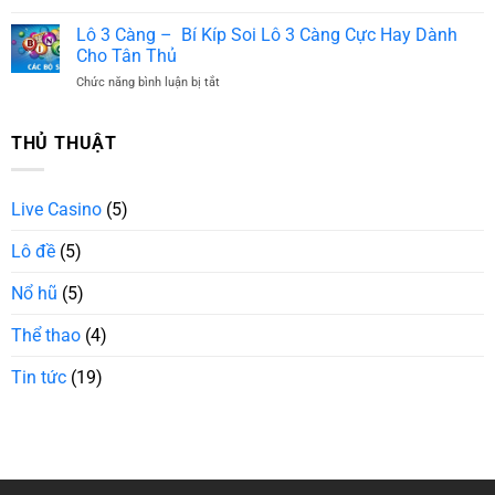
đó
Lô
–
để
Đề
Lô 3 Càng – Bí Kíp Soi Lô 3 Càng Cực Hay Dành
Kỹ
dân
Siêu
năng
Cho Tân Thủ
chơi
Tốc
của
lựa
Chức năng bình luận bị tắt
ở
–
người
chọn
Lô
Nâng
chơi
3
Cao
chuyên
Càng
THỦ THUẬT
Đẳng
nghiệp
–
Cấp
Cuộc
Bí
Chơi
Live Casino
(5)
Kíp
Cho
Soi
Dân
Lô đề
(5)
Lô
Chơi
3
Càng
Nổ hũ
(5)
Cực
Hay
Thể thao
(4)
Dành
Cho
Tin tức
(19)
Tân
Thủ