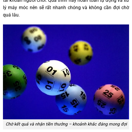
tài khoản người chơi. Quá trình này hoàn toàn tự động và xử
lý máy móc nên sẽ rất nhanh chóng và không cần đợi chờ
quá lâu.
Chờ kết quả và nhận tiền thưởng – khoảnh khắc đáng mong đợi