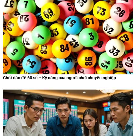
Chốt dàn đề 60 số – Kỹ năng của người chơi chuyên nghiệp