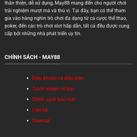
thân thiện, dễ sử dụng, May88 mang đến cho người chơi
trải nghiệm mượt mà và thú vị. Tại đây, bạn có thể tham
gia vào hàng nghìn trò chơi đa dạng từ cá cược thể thao,
poker, đến các trò chơi slot hấp dẫn, tất cả đều được cung
cấp bởi những nhà phát triển uy tín.
CHÍNH SÁCH - MAY88
Điều khoản và điều kiện
Trách nhiệm cờ bạc
Chính sách bảo mật
Liên hệ
Sitemap