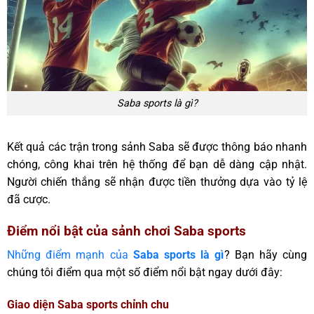
Saba sports là gì?
Kết quả các trận trong sảnh Saba sẽ được thông báo nhanh
chóng, công khai trên hệ thống để bạn dễ dàng cập nhật.
Người chiến thắng sẽ nhận được tiền thưởng dựa vào tỷ lệ
đã cược.
Điểm nổi bật của sảnh chơi Saba sports
Những điểm mạnh của
Saba sports là gì
? Bạn hãy cùng
chúng tôi điểm qua một số điểm nổi bật ngay dưới đây:
Giao diện Saba sports chỉnh chu