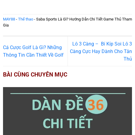
MAY88
-
Thể thao
-
Saba Sports Là Gì? Hướng Dẫn Chi Tiết Game Thủ Tham
Gia
Lô 3 Càng – Bí Kíp Soi Lô 3
Cá Cược Golf Là Gì? Những
Càng Cực Hay Dành Cho Tân
Thông Tin Cần Thiết Về Golf
Thủ
BÀI CÙNG CHUYÊN MỤC