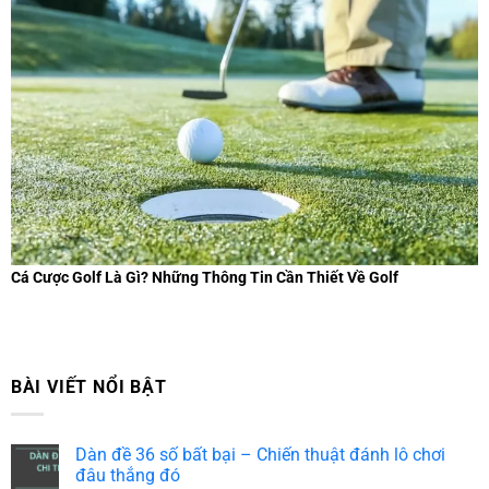
Cá Cược Golf Là Gì? Những Thông Tin Cần Thiết Về Golf
BÀI VIẾT NỔI BẬT
Dàn đề 36 số bất bại – Chiến thuật đánh lô chơi
đâu thắng đó