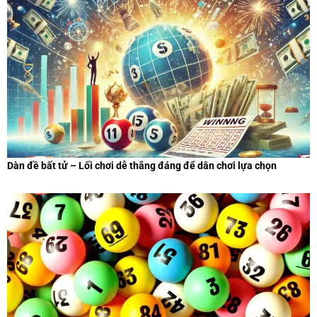
Dàn đề bất tử – Lối chơi dễ thắng đáng để dân chơi lựa chọn