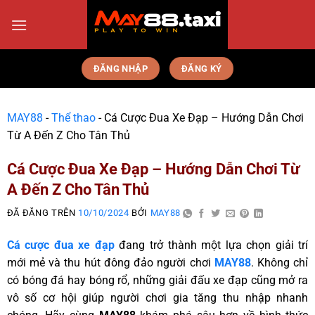
ĐĂNG NHẬP
ĐĂNG KÝ
MAY88
-
Thể thao
-
Cá Cược Đua Xe Đạp – Hướng Dẫn Chơi
Từ A Đến Z Cho Tân Thủ
Cá Cược Đua Xe Đạp – Hướng Dẫn Chơi Từ
A Đến Z Cho Tân Thủ
ĐÃ ĐĂNG TRÊN
10/10/2024
BỞI
MAY88
Cá cược đua xe đạp
đang trở thành một lựa chọn giải trí
mới mẻ và thu hút đông đảo người chơi
MAY88
. Không chỉ
có bóng đá hay bóng rổ, những giải đấu xe đạp cũng mở ra
vô số cơ hội giúp người chơi gia tăng thu nhập nhanh