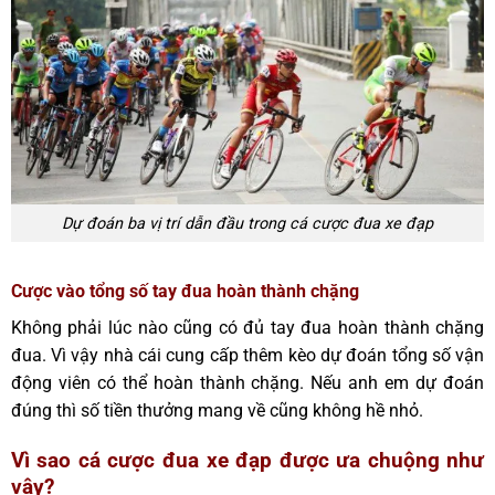
Dự đoán ba vị trí dẫn đầu trong cá cược đua xe đạp
Cược vào tổng số tay đua hoàn thành chặng
Không phải lúc nào cũng có đủ tay đua hoàn thành chặng
đua. Vì vậy nhà cái cung cấp thêm kèo dự đoán tổng số vận
động viên có thể hoàn thành chặng. Nếu anh em dự đoán
đúng thì số tiền thưởng mang về cũng không hề nhỏ.
Vì sao cá cược đua xe đạp được ưa chuộng như
vậy?