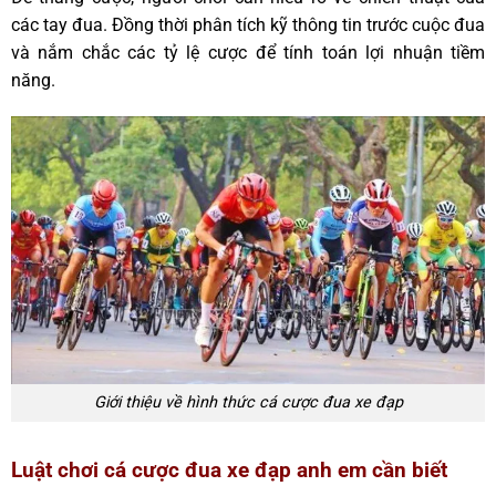
các tay đua. Đồng thời phân tích kỹ thông tin trước cuộc đua
và nắm chắc các tỷ lệ cược để tính toán lợi nhuận tiềm
năng.
Giới thiệu về hình thức cá cược đua xe đạp
Luật chơi cá cược đua xe đạp anh em cần biết