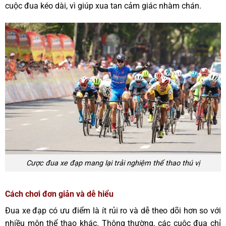
cuộc đua kéo dài, vì giúp xua tan cảm giác nhàm chán.
Cược đua xe đạp mang lại trải nghiệm thể thao thú vị
Cách chơi đơn giản và dễ hiểu
Đua xe đạp có ưu điểm là ít rủi ro và dễ theo dõi hơn so với
nhiều môn thể thao khác. Thông thường, các cuộc đua chỉ