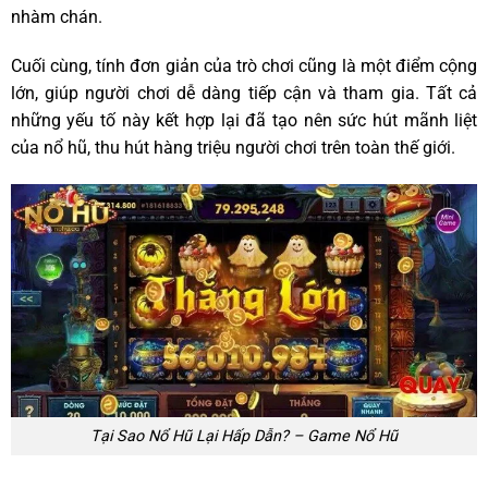
nhàm chán.
Cuối cùng, tính đơn giản của trò chơi cũng là một điểm cộng
lớn, giúp người chơi dễ dàng tiếp cận và tham gia. Tất cả
những yếu tố này kết hợp lại đã tạo nên sức hút mãnh liệt
của nổ hũ, thu hút hàng triệu người chơi trên toàn thế giới.
Tại Sao Nổ Hũ Lại Hấp Dẫn? – Game Nổ Hũ