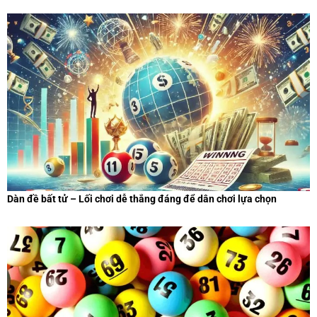
Dàn đề bất tử – Lối chơi dễ thắng đáng để dân chơi lựa chọn