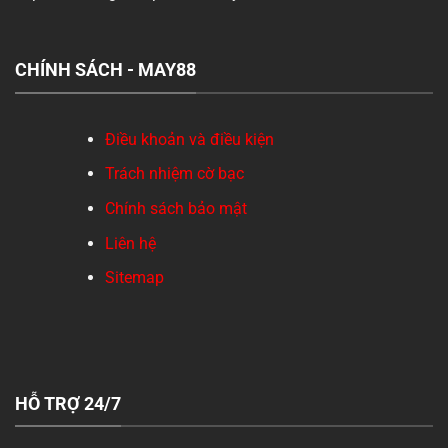
CHÍNH SÁCH - MAY88
Điều khoản và điều kiện
Trách nhiệm cờ bạc
Chính sách bảo mật
Liên hệ
Sitemap
HỖ TRỢ 24/7