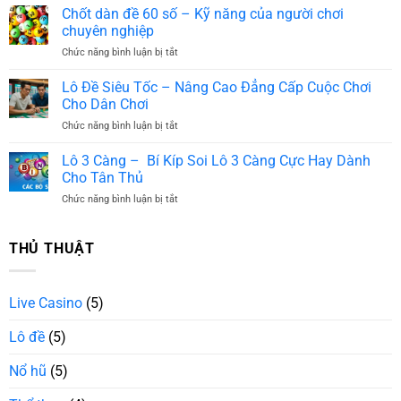
đề
Chốt dàn đề 60 số – Kỹ năng của người chơi
–
bất
Chiến
chuyên nghiệp
tử
thuật
Chức năng bình luận bị tắt
ở
–
đánh
Chốt
Lối
lô
dàn
Lô Đề Siêu Tốc – Nâng Cao Đẳng Cấp Cuộc Chơi
chơi
chơi
đề
dễ
Cho Dân Chơi
đâu
60
thắng
thắng
Chức năng bình luận bị tắt
ở
số
đáng
đó
Lô
–
để
Đề
Lô 3 Càng – Bí Kíp Soi Lô 3 Càng Cực Hay Dành
Kỹ
dân
Siêu
năng
Cho Tân Thủ
chơi
Tốc
của
lựa
Chức năng bình luận bị tắt
ở
–
người
chọn
Lô
Nâng
chơi
3
Cao
chuyên
Càng
THỦ THUẬT
Đẳng
nghiệp
–
Cấp
Cuộc
Bí
Chơi
Live Casino
(5)
Kíp
Cho
Soi
Dân
Lô đề
(5)
Lô
Chơi
3
Càng
Nổ hũ
(5)
Cực
Hay