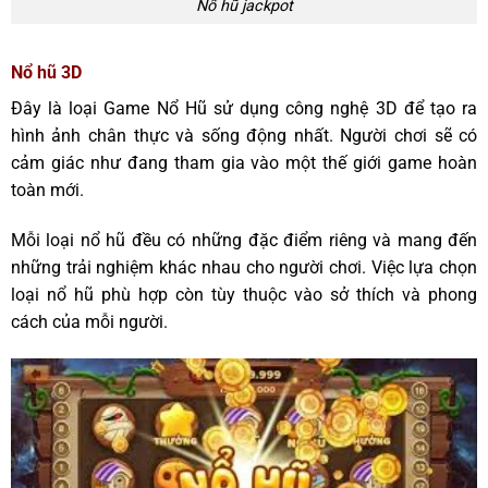
Nổ hũ jackpot
Nổ hũ 3D
Đây là loại Game Nổ Hũ sử dụng công nghệ 3D để tạo ra
hình ảnh chân thực và sống động nhất. Người chơi sẽ có
cảm giác như đang tham gia vào một thế giới game hoàn
toàn mới.
Mỗi loại nổ hũ đều có những đặc điểm riêng và mang đến
những trải nghiệm khác nhau cho người chơi. Việc lựa chọn
loại nổ hũ phù hợp còn tùy thuộc vào sở thích và phong
cách của mỗi người.