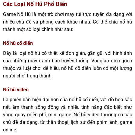
Các Loại Nổ Hũ Phổ Biến
Game Nổ Hũ là một trò chơi may rủi trực tuyến đa dạng với
nhiều chủ đề và phong cách khác nhau. Có thể chia nổ hũ
thành một số loại chính như sau:
Nổ hũ cổ điển
Đây là loại nổ hũ có thiết kế đơn giản, gần gũi với hình ảnh
của những máy đánh bạc truyền thống. Với giao diện quen
thuộc và luật chơi dễ hiểu, nổ hũ cổ điển luôn có một lượng
người chơi trung thành.
Nổ hũ video
Là phiên bản hiện đại hơn của nổ hũ cổ điển, với đồ họa sắc
nét, âm thanh sống động và nhiều tính năng đặc biệt như
vòng quay miễn phí, mini game. Nổ hũ video thường có các
chủ đề đa dạng, từ thần thoại, lịch sử đến phim ảnh, game
online.