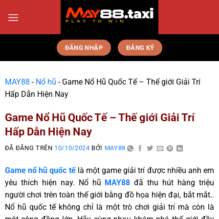
ĐĂNG NHẬP
ĐĂNG KÝ
MAY88
-
Nổ hũ
-
Game Nổ Hũ Quốc Tế – Thế giới Giải Trí
Hấp Dẫn Hiện Nay
Game Nổ Hũ Quốc Tế – Thế giới Giải Trí
Hấp Dẫn Hiện Nay
ĐÃ ĐĂNG TRÊN
10/10/2024
BỞI
MAY88
Game nổ hũ quốc tế
là một game giải trí được nhiều anh em
yêu thích hiện nay. Nổ hũ
MAY88
đã thu hút hàng triệu
người chơi trên toàn thế giới bằng đồ họa hiện đại, bắt mắt..
Nổ hũ quốc tế không chỉ là một trò chơi giải trí mà còn là