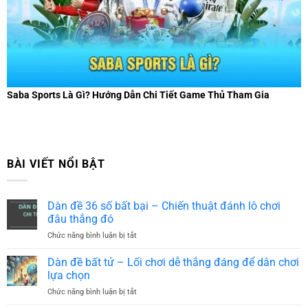
Saba Sports Là Gì? Hướng Dẫn Chi Tiết Game Thủ Tham Gia
BÀI VIẾT NỔI BẬT
Dàn đề 36 số bất bại – Chiến thuật đánh lô chơi
đâu thắng đó
Chức năng bình luận bị tắt
ở
Dàn
đề
Dàn đề bất tử – Lối chơi dễ thắng đáng để dân chơi
36
lựa chọn
số
Chức năng bình luận bị tắt
ở
bất
Dàn
bại