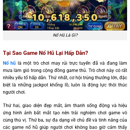
Nổ Hũ Là Gì?
Tại Sao Game Nổ Hũ Lại Hấp Dẫn?
Nổ hũ
là một trò chơi may rủi trực tuyến đã và đang làm
mưa làm gió trong cộng đồng game thủ. Trò chơi này có rất
nhiều yếu tố hấp dẫn. Thứ nhất, cơ hội trúng thưởng lớn, đặc
biệt là những jackpot khổng lồ, luôn là động lực thôi thúc
người chơi.
Thứ hai, giao diện đẹp mắt, âm thanh sống động và hiệu
ứng hình ảnh bắt mắt tạo nên trải nghiệm chơi game vô
cùng thú vị. Thứ ba, sự đa dạng về chủ đề và tính năng của
các game nổ hũ giúp người chơi không bao giờ cảm thấy